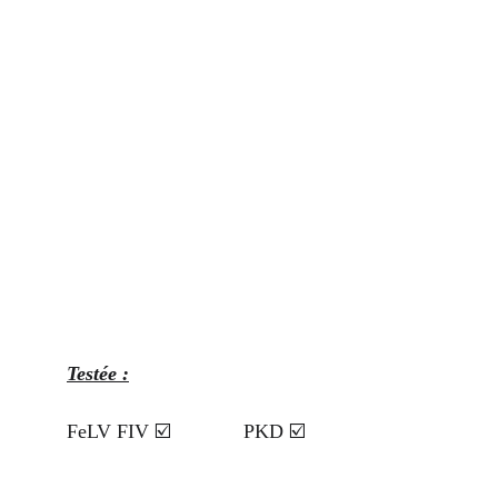
Testée :
FeLV FIV ☑️             PKD ☑️            