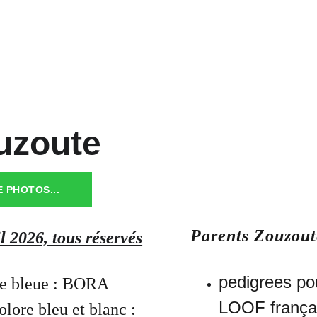
uzoute
 PHOTOS...
Parents Zouzout
l 2026, tous réservés
pedigrees pou
le bleue : BORA
LOOF françai
olore bleu et blanc : 